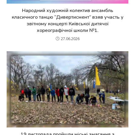
Народний художній колектив ансамбль
класичного танцю “Дивертисмент” взяв участь у
звітному концерті Київської дитячої
хореографічної школи №1.
27.06.2026
19 листопада пройшли міські змагання з