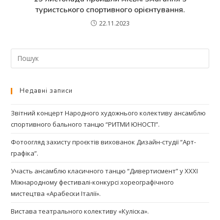
туристського спортивного орієнтування.
22.11.2023
Недавні записи
Звітний концерт Народного художнього колективу ансамблю
спортивного бального танцю “РИТМИ ЮНОСТІ”.
Фотоогляд захисту проєктів вихованок Дизайн-студії “Арт-
графіка”.
Участь ансамблю класичного танцю “Дивертисмент” у ХХХІ
Міжнародному фестивалі-конкурсі хореографічного
мистецтва «Арабески Італії».
Вистава театрального колективу «Куліска».