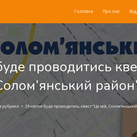
Головна
Про нас
Від
буде проводитись кве
Солом’янський район”
з рубрики
>
29 квітня буде проводитись квест “Це мій, Солом’янський