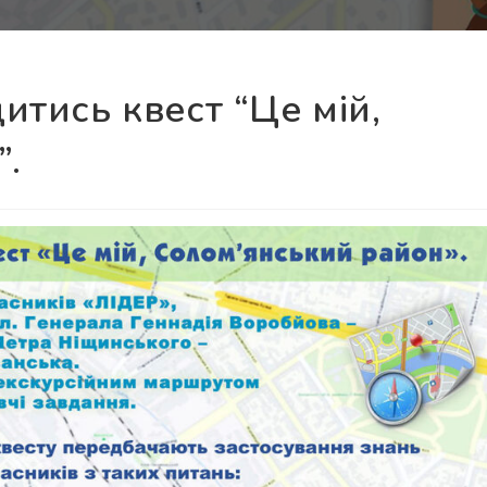
итись квест “Це мій,
”.