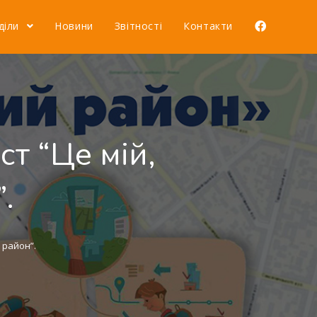
діли
Новини
Звітності
Контакти
ст “Це мій,
.
 район”.