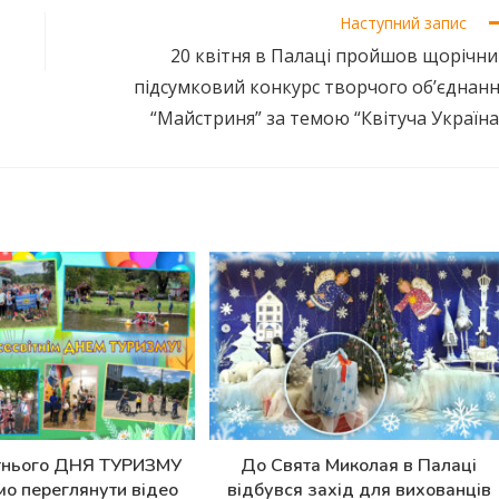
Наступний запис
20 квітня в Палаці пройшов щорічн
підсумковий конкурс творчого об’єднан
“Майстриня” за темою “Квітуча Україна
тнього ДНЯ ТУРИЗМУ
До Свята Миколая в Палаці
о переглянути відео
відбувся захід для вихованців