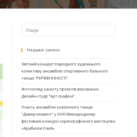
Недавні записи
Звітний концерт Народного художнього
колективу ансамблю спортивного бального
танцю “РИТМИ ЮНОСТІ”.
Фотоогляд захисту проєктів вихованок
Дизайн-студії “Арт-графіка”.
Участь ансамблю класичного танцю
“Дивертисмент” у ХХХІ Міжнародному
фестивалі-конкурсі хореографічного мистецтва
«Арабески Італії».