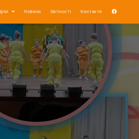
діли
Новини
Звітності
Контакти