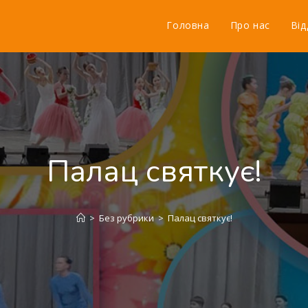
Головна
Про нас
Від
Палац святкує!
>
Без рубрики
>
Палац святкує!