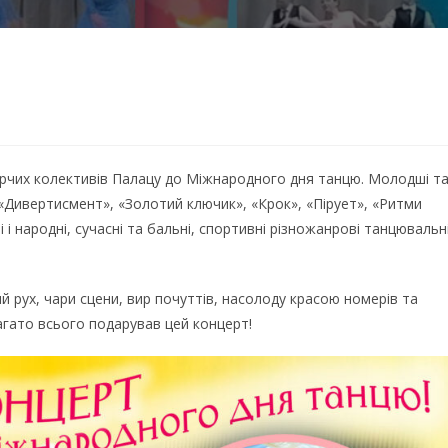
орчих колективів Палацу до Міжнародного дня танцю. Молодші т
«Дивертисмент», «Золотий ключик», «Крок», «Пірует», «Ритми
і народні, сучасні та бальні, спортивні різножанрові танцювальн
й рух, чари сцени, вир почуттів, насолоду красою номерів та
агато всього подарував цей концерт!