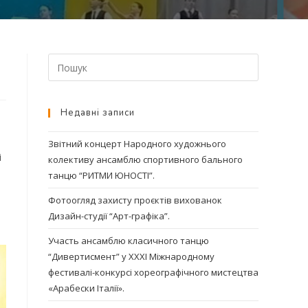
Недавні записи
а
Звітний концерт Народного художнього
і
колективу ансамблю спортивного бального
танцю “РИТМИ ЮНОСТІ”.
Фотоогляд захисту проєктів вихованок
Дизайн-студії “Арт-графіка”.
Участь ансамблю класичного танцю
“Дивертисмент” у ХХХІ Міжнародному
фестивалі-конкурсі хореографічного мистецтва
«Арабески Італії».