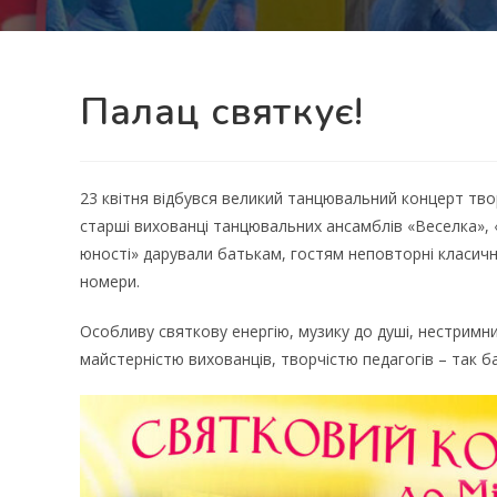
Палац святкує!
23 квітня відбувся великий танцювальний концерт тв
старші вихованці танцювальних ансамблів «Веселка», 
юності» дарували батькам, гостям неповторні класичні 
номери.
Особливу святкову енергію, музику до душі, нестримни
майстерністю вихованців, творчістю педагогів – так б