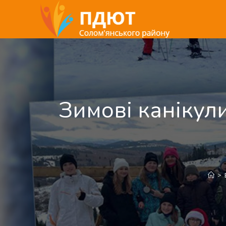
Зимові канікул
>