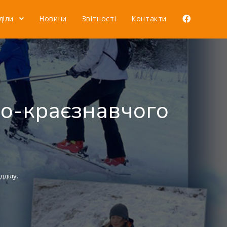
діли
Новини
Звітності
Контакти
ко-краєзнавчого
дділу.