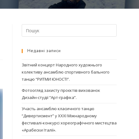
Недавні записи
Звітний концерт Народного художнього
колективу ансамблю спортивного бального
танцю “РИТМИ ЮНОСТІ”.
Фотоогляд захисту проєктів вихованок
Дизайн-студії “Арт-графіка”.
Участь ансамблю класичного танцю
“Дивертисмент” у ХХХІ Міжнародному
фестивалі-конкурсі хореографічного мистецтва
«Арабески Італії».