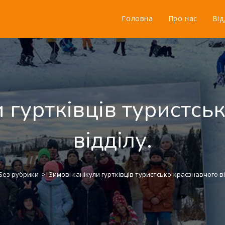
Головна
Про нас
Від
и гуртківців туристсь
відділу.
Без рубрики
>
Зимові канікули гуртківців туристсько-краєзнавчого ві